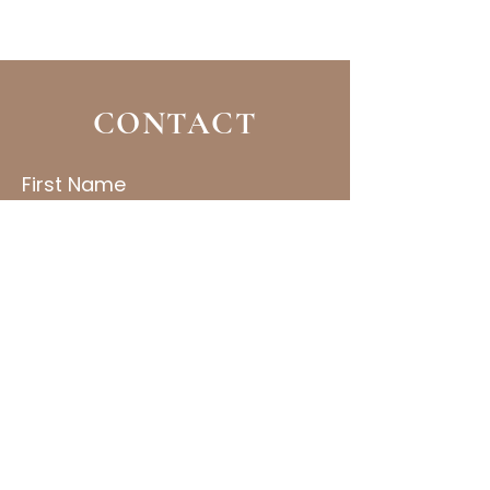
Jesús en el libro de los Hechos de 
los Apóstoles. El verde
CONTACT
First Name
Last Name
Email
Subject
Message